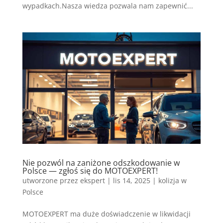
wypadkach.Nasza wiedza pozwala nam zapewnić...
Nie pozwól na zaniżone odszkodowanie w
Polsce — zgłoś się do MOTOEXPERT!
utworzone przez
ekspert
|
lis 14, 2025
|
kolizja w
Polsce
MOTOEXPERT ma duże doświadczenie w likwidacji