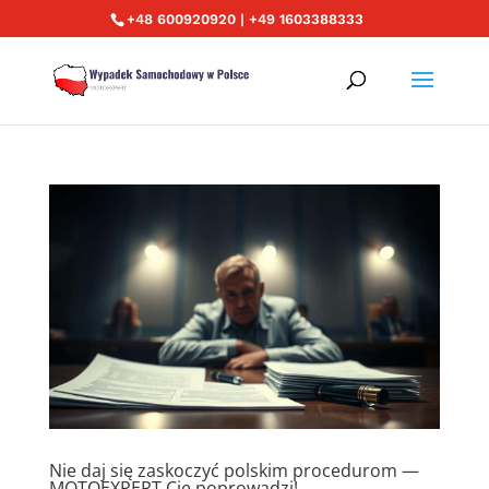
+48 600920920 | +49 1603388333
Nie daj się zaskoczyć polskim procedurom —
MOTOEXPERT Cię poprowadzi!