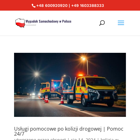
+48 600920920 | +49 1603388333
Usługi pomocowe po kolizji drogowej | Pomoc
24/7
utworzone przez
ekspert
|
sie 14, 2024
|
kolizja w