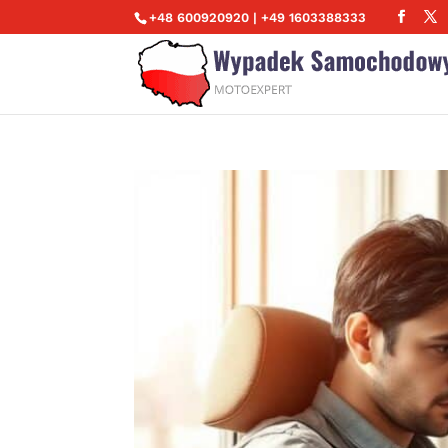
+48 600920920 | +49 1603388333