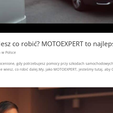
iesz co robić? MOTOEXPERT to najlep
a w Polsce
ocenione, gdy potrzebujesz pomocy przy szkodach samochodowyc
 wiesz, co robić dalej.My, jako MOTOEXPERT, jesteśmy tutaj, aby C