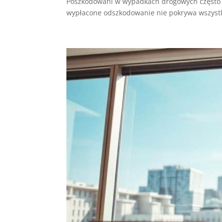
Poszkodowani w wypadkach drogowych często s
wypłacone odszkodowanie nie pokrywa wszystkic