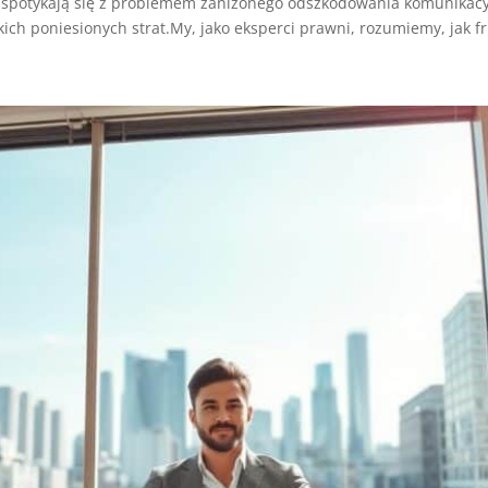
potykają się z problemem zaniżonego odszkodowania komunikacyjne
h poniesionych strat.My, jako eksperci prawni, rozumiemy, jak fr