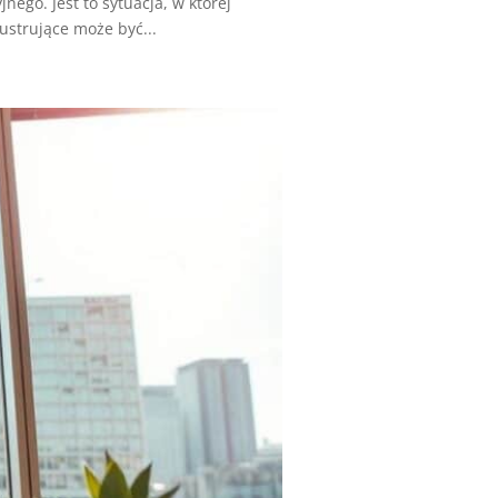
go. Jest to sytuacja, w której
ustrujące może być...