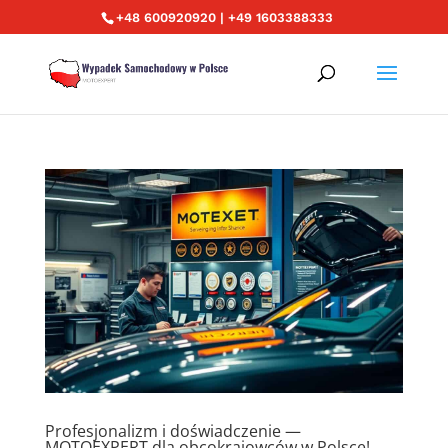
+48 600920920 | +49 1603388333
Profesjonalizm i doświadczenie —
MOTOEXPERT dla obcokrajowców w Polsce!