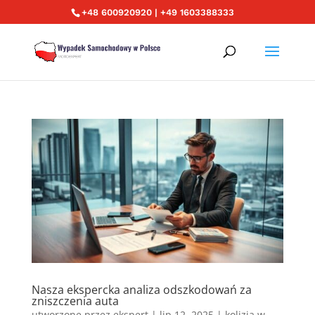
+48 600920920 | +49 1603388333
Nasza ekspercka analiza odszkodowań za
zniszczenia auta
utworzone przez
ekspert
|
lip 12, 2025
|
kolizja w