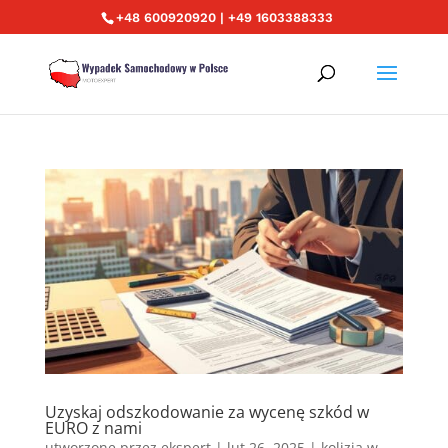
+48 600920920 | +49 1603388333
Uzyskaj odszkodowanie za wycenę szkód w
EURO z nami
utworzone przez
ekspert
|
lut 26, 2025
|
kolizja w