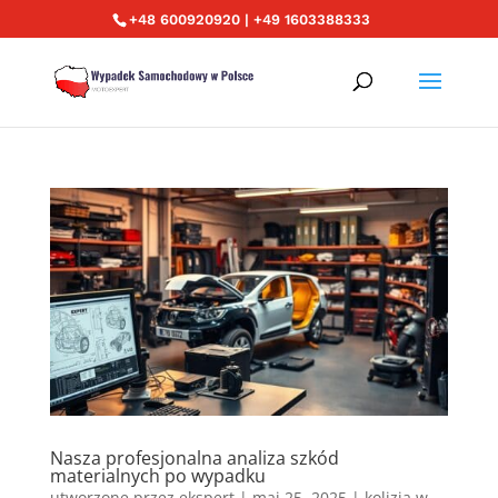
+48 600920920 | +49 1603388333
Nasza profesjonalna analiza szkód
materialnych po wypadku
utworzone przez
ekspert
|
maj 25, 2025
|
kolizja w