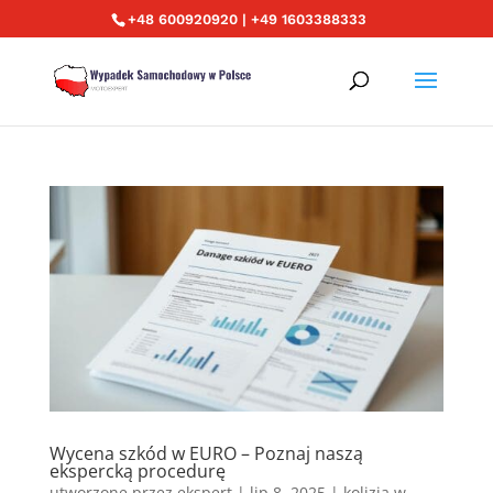
+48 600920920 | +49 1603388333
Wycena szkód w EURO – Poznaj naszą
ekspercką procedurę
utworzone przez
ekspert
|
lip 8, 2025
|
kolizja w