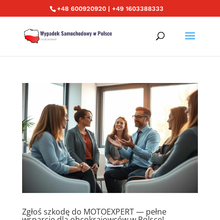
+48 600920920 | +49 1603388333
Zgłoś szkodę do MOTOEXPERT — pełne
wsparcie dla obcokrajowców w Polsce!