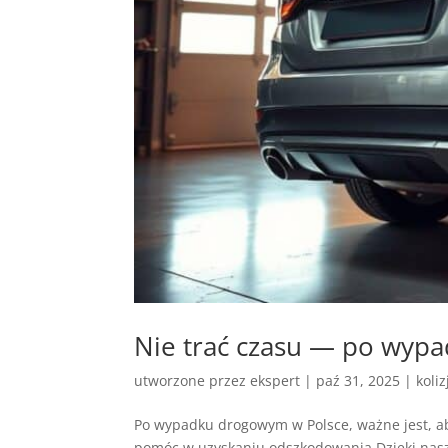
Nie trać czasu — po wyp
utworzone przez
ekspert
|
paź 31, 2025
|
koli
Po wypadku drogowym w Polsce, ważne jest, ab
pomóc w uzyskaniu odszkodowania.Dzięki nasze