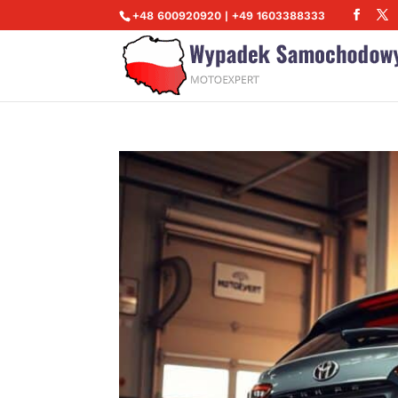
+48 600920920 | +49 1603388333