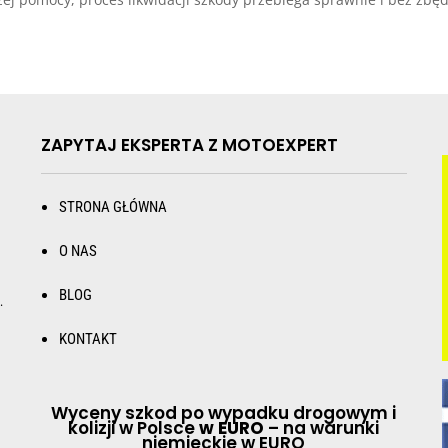
ZAPYTAJ EKSPERTA Z MOTOEXPERT
STRONA GŁÓWNA
O NAS
BLOG
.
KONTAKT
Wyceny szkod po wypadku drogowym i
kolizji w Polsce
w EURO
– na warunki
niemieckie w EURO