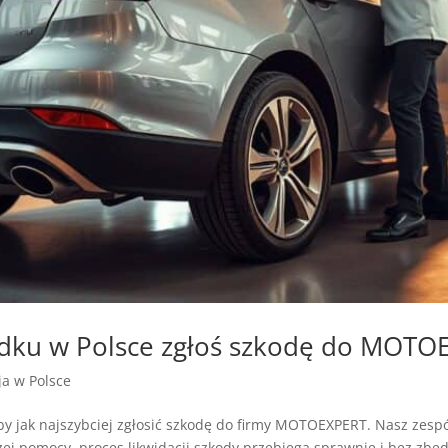
adku w Polsce zgłoś szkodę do MOTO
zja w Polsce
y jak najszybciej zgłosić szkodę do firmy MOTOEXPERT. Nasz zespó
j pomocy, proces likwidacji szkody przebiega sprawnie i bez zbęd