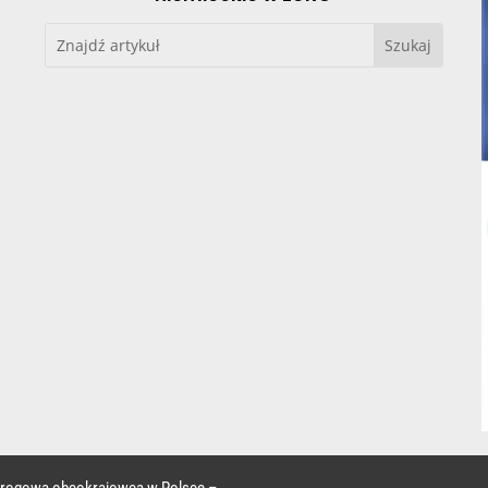
 drogowa obcokrajowca w Polsce –