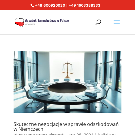
+48 600920920 | +49 1603388333
Skuteczne negocjacje w sprawie odszkodowań
w Niemczech
utworzone przez
ekspert
|
gru 28, 2024
|
kolizja w