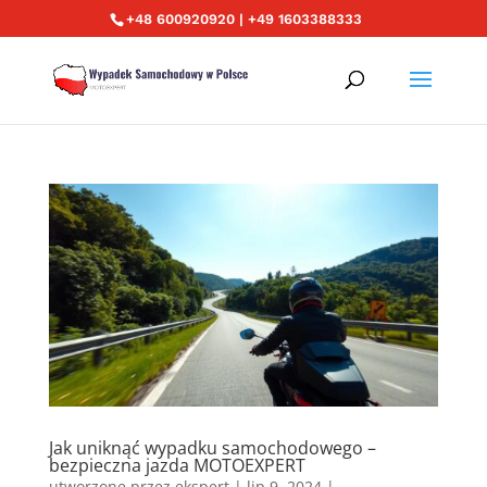
+48 600920920 | +49 1603388333
Jak uniknąć wypadku samochodowego –
bezpieczna jazda MOTOEXPERT
utworzone przez
ekspert
|
lip 9, 2024
|