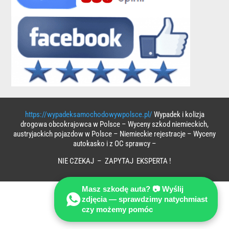
https://wypadeksamochodowywpolsce.pl/
Wypadek i kolizja
drogowa obcokrajowca w Polsce – Wyceny szkod niemieckich,
austryjackich pojazdow w Polsce – Niemieckie rejestracje – Wyceny
autokasko i z OC sprawcy –
NIE CZEKAJ – ZAPYTAJ EKSPERTA !
Masz szkodę auta? 📷 Wyślij
zdjęcia — sprawdzimy natychmiast
czy możemy pomóc