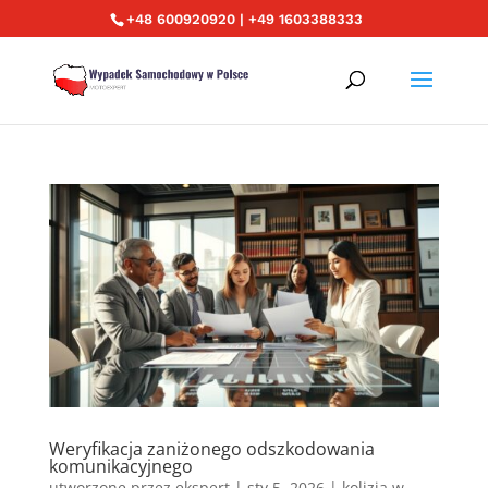
+48 600920920 | +49 1603388333
Weryfikacja zaniżonego odszkodowania
komunikacyjnego
utworzone przez
ekspert
|
sty 5, 2026
|
kolizja w