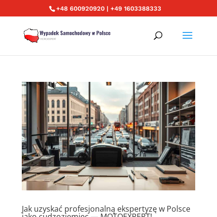
+48 600920920 | +49 1603388333
Jak uzyskać profesjonalną ekspertyzę w Polsce
jako cudzoziemiec — MOTOEXPERT!