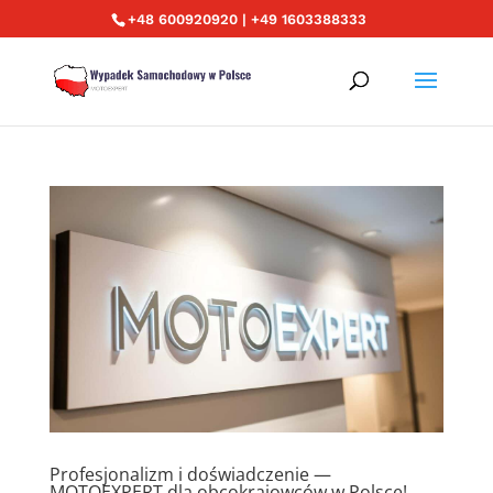
+48 600920920 | +49 1603388333
Profesjonalizm i doświadczenie —
MOTOEXPERT dla obcokrajowców w Polsce!