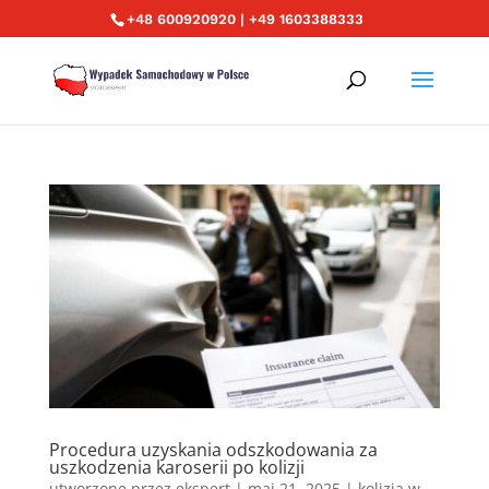
+48 600920920 | +49 1603388333
Procedura uzyskania odszkodowania za
uszkodzenia karoserii po kolizji
utworzone przez
ekspert
|
maj 21, 2025
|
kolizja w