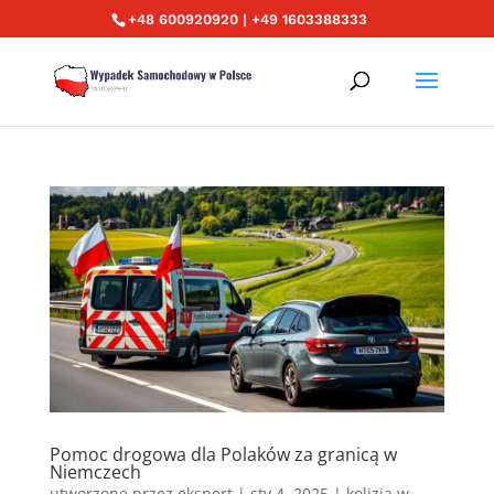
+48 600920920 | +49 1603388333
Pomoc drogowa dla Polaków za granicą w
Niemczech
utworzone przez
ekspert
|
sty 4, 2025
|
kolizja w