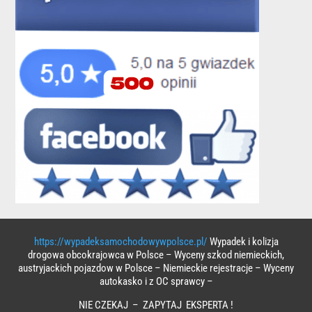
https://wypadeksamochodowywpolsce.pl/
Wypadek i kolizja
drogowa obcokrajowca w Polsce – Wyceny szkod niemieckich,
austryjackich pojazdow w Polsce – Niemieckie rejestracje – Wyceny
autokasko i z OC sprawcy –
NIE CZEKAJ – ZAPYTAJ EKSPERTA !