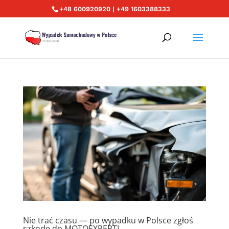
+48 600920920 | +49 1603388333
Nie trać czasu — po wypadku w Polsce zgłoś
szkodę do MOTOEXPERT!