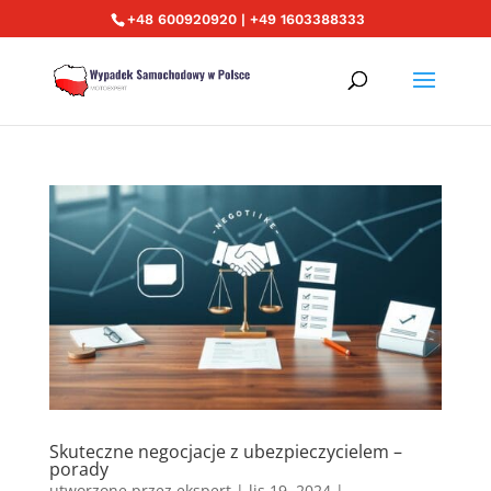
+48 600920920 | +49 1603388333
Skuteczne negocjacje z ubezpieczycielem –
porady
utworzone przez
ekspert
|
lis 19, 2024
|