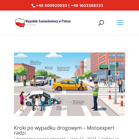
+48 600920920 | +49 1603388333
Kroki po wypadku drogowym – Motoexpert
radzi
utworzone przez
ekspert
|
wrz 16, 2024
|
kolizja w