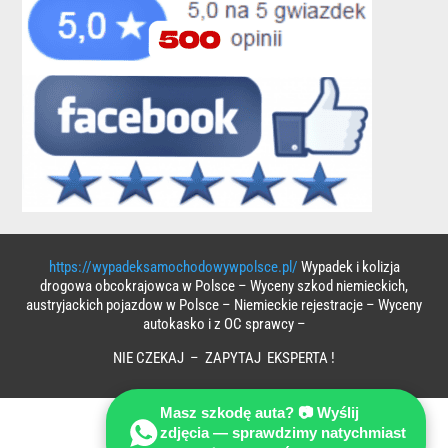
https://wypadeksamochodowywpolsce.pl/
Wypadek i kolizja
drogowa obcokrajowca w Polsce – Wyceny szkod niemieckich,
austryjackich pojazdow w Polsce – Niemieckie rejestracje – Wyceny
autokasko i z OC sprawcy –
NIE CZEKAJ – ZAPYTAJ EKSPERTA !
Masz szkodę auta? 📷 Wyślij
zdjęcia — sprawdzimy natychmiast