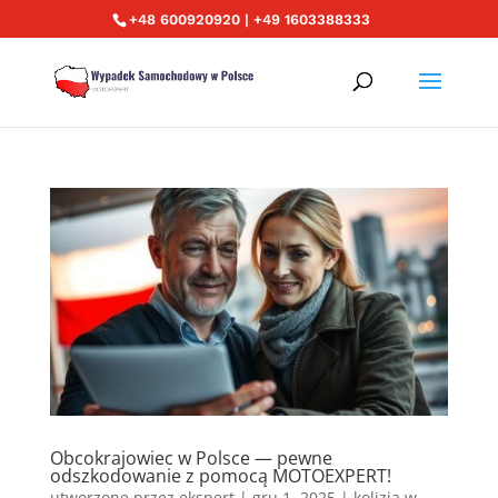
+48 600920920 | +49 1603388333
Obcokrajowiec w Polsce — pewne
odszkodowanie z pomocą MOTOEXPERT!
utworzone przez
ekspert
|
gru 1, 2025
|
kolizja w