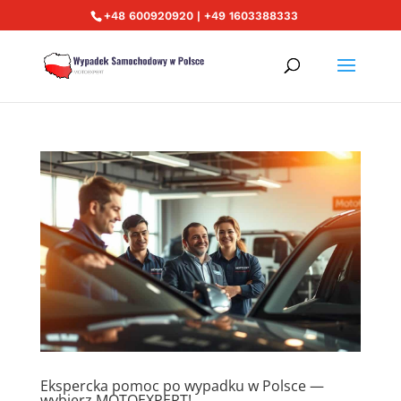
+48 600920920 | +49 1603388333
Ekspercka pomoc po wypadku w Polsce —
wybierz MOTOEXPERT!