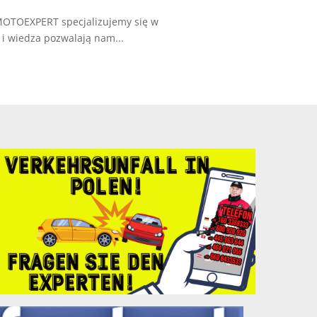
 MOTOEXPERT specjalizujemy się w
i wiedza pozwalają nam...