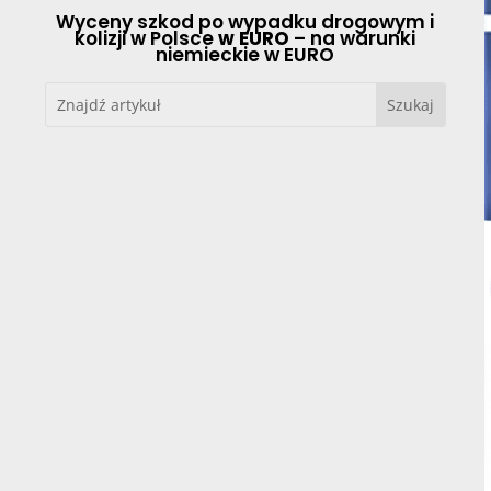
Wyceny szkod po wypadku drogowym i
kolizji w Polsce
w EURO
– na warunki
niemieckie w EURO