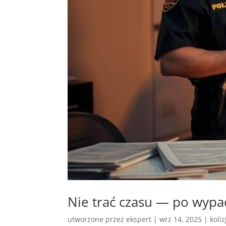
Nie trać czasu — po wyp
utworzone przez
ekspert
|
wrz 14, 2025
|
koli