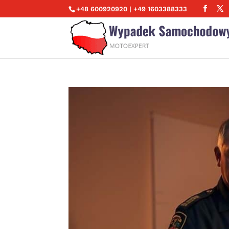
+48 600920920 | +49 1603388333