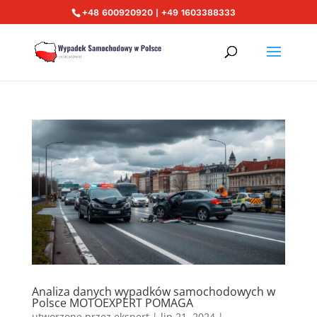
+48 600920920 | +49 1603388333
Analiza danych wypadków samochodowych w
Polsce MOTOEXPERT POMAGA
utworzone przez
ekspert
|
lip 21, 2024
|