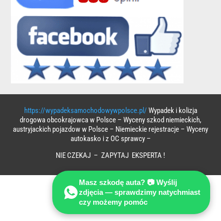
https://wypadeksamochodowywpolsce.pl/
Wypadek i kolizja
drogowa obcokrajowca w Polsce – Wyceny szkod niemieckich,
austryjackich pojazdow w Polsce – Niemieckie rejestracje – Wyceny
autokasko i z OC sprawcy –
NIE CZEKAJ – ZAPYTAJ EKSPERTA !
Masz szkodę auta? 📷 Wyślij
zdjęcia — sprawdzimy natychmiast
czy możemy pomóc