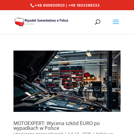
+48 600920920 | +49 1603388333
MOTOEXPERT: Wycena szkód EURO po
wypadkach w Polsce
utworzone przez
ekspert
|
lut 16, 2025
|
kolizja w