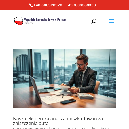
+48 600920920 | +49 1603388333
Nasza ekspercka analiza odszkodowań za
zniszczenia auta
utworzone przez
ekspert
|
lip 12, 2025
|
kolizja w