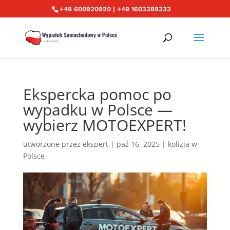
+48 600920920 | +49 1603388333
Ekspercka pomoc po
wypadku w Polsce —
wybierz MOTOEXPERT!
utworzone przez
ekspert
|
paź 16, 2025
|
kolizja w
Polsce