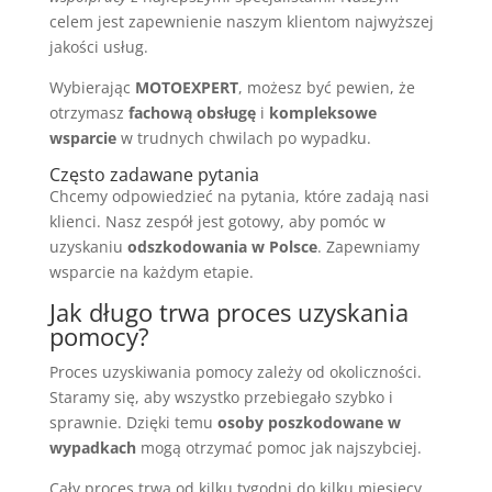
celem jest zapewnienie naszym klientom najwyższej
jakości usług.
Wybierając
MOTOEXPERT
, możesz być pewien, że
otrzymasz
fachową obsługę
i
kompleksowe
wsparcie
w trudnych chwilach po wypadku.
Często zadawane pytania
Chcemy odpowiedzieć na pytania, które zadają nasi
klienci. Nasz zespół jest gotowy, aby pomóc w
uzyskaniu
odszkodowania w Polsce
. Zapewniamy
wsparcie na każdym etapie.
Jak długo trwa proces uzyskania
pomocy?
Proces uzyskiwania pomocy zależy od okoliczności.
Staramy się, aby wszystko przebiegało szybko i
sprawnie. Dzięki temu
osoby poszkodowane w
wypadkach
mogą otrzymać pomoc jak najszybciej.
Cały proces trwa od kilku tygodni do kilku miesięcy.