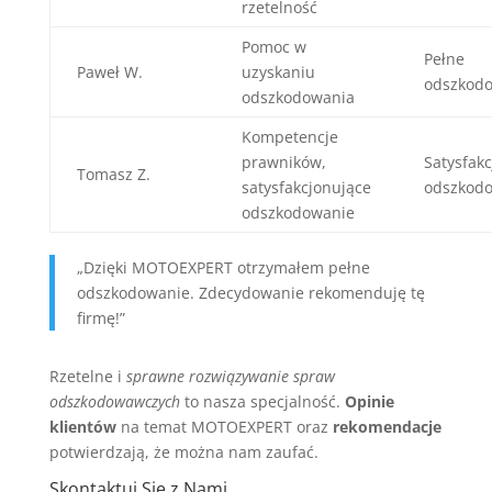
rzetelność
Pomoc w
Pełne
Paweł W.
uzyskaniu
odszkod
odszkodowania
Kompetencje
prawników,
Satysfak
Tomasz Z.
satysfakcjonujące
odszkod
odszkodowanie
„Dzięki MOTOEXPERT otrzymałem pełne
odszkodowanie. Zdecydowanie rekomenduję tę
firmę!”
Rzetelne i
sprawne rozwiązywanie spraw
odszkodowawczych
to nasza specjalność.
Opinie
klientów
na temat MOTOEXPERT oraz
rekomendacje
potwierdzają, że można nam zaufać.
Skontaktuj Się z Nami