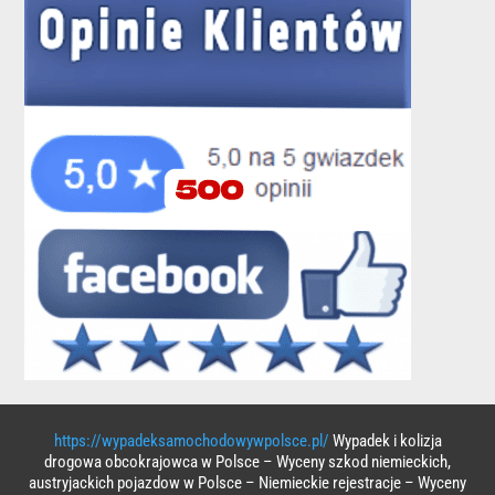
https://wypadeksamochodowywpolsce.pl/
Wypadek i kolizja
drogowa obcokrajowca w Polsce – Wyceny szkod niemieckich,
austryjackich pojazdow w Polsce – Niemieckie rejestracje – Wyceny