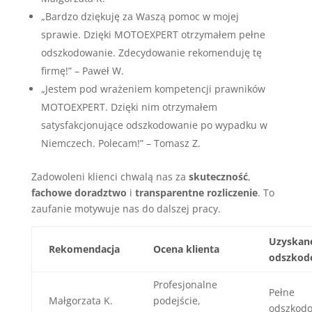
„Bardzo dziękuję za Waszą pomoc w mojej
sprawie. Dzięki MOTOEXPERT otrzymałem pełne
odszkodowanie. Zdecydowanie rekomenduję tę
firmę!” – Paweł W.
„Jestem pod wrażeniem kompetencji prawników
MOTOEXPERT. Dzięki nim otrzymałem
satysfakcjonujące odszkodowanie po wypadku w
Niemczech. Polecam!” – Tomasz Z.
Zadowoleni klienci chwalą nas za
skuteczność
,
fachowe doradztwo
i
transparentne rozliczenie
. To
zaufanie motywuje nas do dalszej pracy.
Uzyskan
Rekomendacja
Ocena klienta
odszkod
Profesjonalne
Pełne
Małgorzata K.
podejście,
odszkod